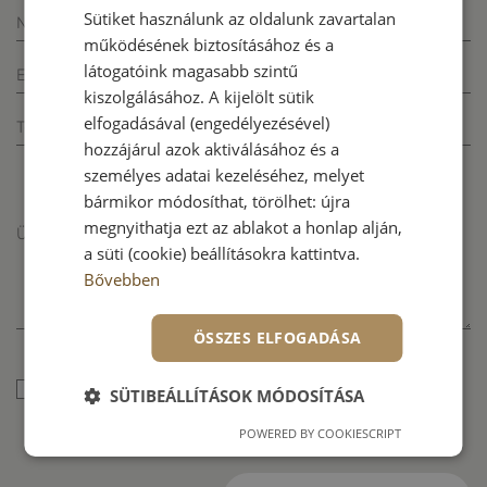
Sütiket használunk az oldalunk zavartalan
Név*
működésének biztosításához és a
látogatóink magasabb szintű
E-mail*
kiszolgálásához. A kijelölt sütik
elfogadásával (engedélyezésével)
Telefonszám*
hozzájárul azok aktiválásához és a
személyes adatai kezeléséhez, melyet
bármikor módosíthat, törölhet: újra
megnyithatja ezt az ablakot a honlap alján,
Üzenet*
a süti (cookie) beállításokra kattintva.
Bővebben
ÖSSZES ELFOGADÁSA
Elfogadom az
adatvédelmi tájékoztatót
SÜTIBEÁLLÍTÁSOK MÓDOSÍTÁSA
POWERED BY COOKIESCRIPT