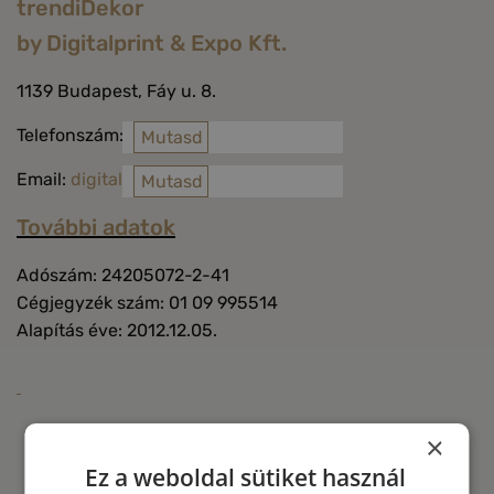
trendiDekor
by Digitalprint & Expo Kft.
1139 Budapest, Fáy u. 8.
Telefonszám: +36 30 656 18 78
Mutasd
Email:
digitalprint@digitalprint.hu
Mutasd
További adatok
Adószám: 24205072-2-41
Cégjegyzék szám: 01 09 995514
Alapítás éve: 2012.12.05.
×
Ez a weboldal sütiket használ