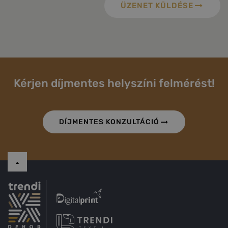
ÜZENET KÜLDÉSE
Kérjen díjmentes helyszíni felmérést!
DÍJMENTES KONZULTÁCIÓ