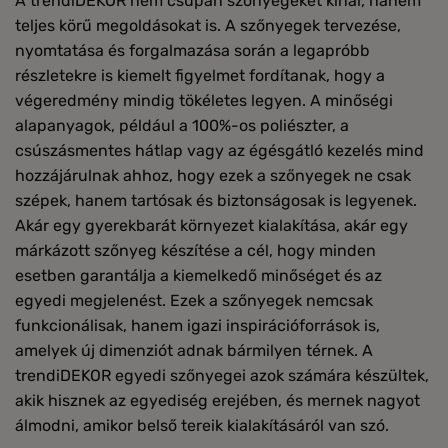
A trendiDEKOR nem csupán szőnyegeket kínál, hanem
teljes körű megoldásokat is. A szőnyegek tervezése,
nyomtatása és forgalmazása során a legapróbb
részletekre is kiemelt figyelmet fordítanak, hogy a
végeredmény mindig tökéletes legyen. A minőségi
alapanyagok, például a 100%-os poliészter, a
csúszásmentes hátlap vagy az égésgátló kezelés mind
hozzájárulnak ahhoz, hogy ezek a szőnyegek ne csak
szépek, hanem tartósak és biztonságosak is legyenek.
Akár egy gyerekbarát környezet kialakítása, akár egy
márkázott szőnyeg készítése a cél, hogy minden
esetben garantálja a kiemelkedő minőséget és az
egyedi megjelenést. Ezek a szőnyegek nemcsak
funkcionálisak, hanem igazi inspirációforrások is,
amelyek új dimenziót adnak bármilyen térnek. A
trendiDEKOR egyedi szőnyegei azok számára készültek,
akik hisznek az egyediség erejében, és mernek nagyot
álmodni, amikor belső tereik kialakításáról van szó.