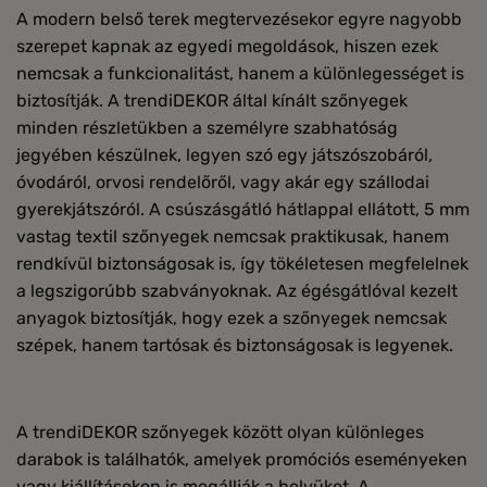
A modern belső terek megtervezésekor egyre nagyobb
szerepet kapnak az egyedi megoldások, hiszen ezek
nemcsak a funkcionalitást, hanem a különlegességet is
biztosítják. A trendiDEKOR által kínált szőnyegek
minden részletükben a személyre szabhatóság
jegyében készülnek, legyen szó egy játszószobáról,
óvodáról, orvosi rendelőről, vagy akár egy szállodai
gyerekjátszóról. A csúszásgátló hátlappal ellátott, 5 mm
vastag textil szőnyegek nemcsak praktikusak, hanem
rendkívül biztonságosak is, így tökéletesen megfelelnek
a legszigorúbb szabványoknak. Az égésgátlóval kezelt
anyagok biztosítják, hogy ezek a szőnyegek nemcsak
szépek, hanem tartósak és biztonságosak is legyenek.
A trendiDEKOR szőnyegek között olyan különleges
darabok is találhatók, amelyek promóciós eseményeken
vagy kiállításokon is megállják a helyüket. A