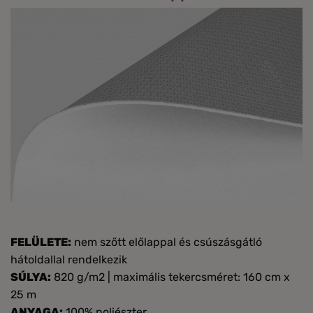
FELÜLETE:
nem szőtt előlappal és csúszásgátló
hátoldallal rendelkezik
SÚLYA:
820 g/m2 | maximális tekercsméret: 160 cm x
25 m
ANYAGA:
100% poliészter