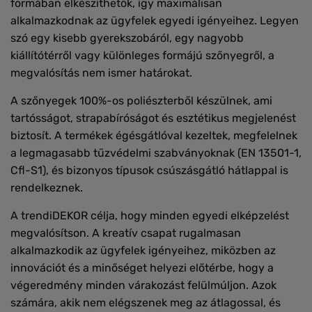
formában elkészíthetők, így maximálisan
alkalmazkodnak az ügyfelek egyedi igényeihez. Legyen
szó egy kisebb gyerekszobáról, egy nagyobb
kiállítótérről vagy különleges formájú szőnyegről, a
megvalósítás nem ismer határokat.
A szőnyegek 100%-os poliészterből készülnek, ami
tartósságot, strapabíróságot és esztétikus megjelenést
biztosít. A termékek égésgátlóval kezeltek, megfelelnek
a legmagasabb tűzvédelmi szabványoknak (EN 13501-1,
Cfl-S1), és bizonyos típusok csúszásgátló hátlappal is
rendelkeznek.
A trendiDEKOR célja, hogy minden egyedi elképzelést
megvalósítson. A kreatív csapat rugalmasan
alkalmazkodik az ügyfelek igényeihez, miközben az
innovációt és a minőséget helyezi előtérbe, hogy a
végeredmény minden várakozást felülmúljon. Azok
számára, akik nem elégszenek meg az átlagossal, és