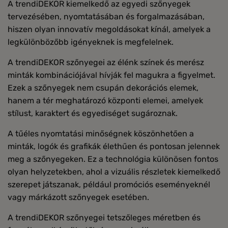
A trendiDEKOR kiemelkedő az egyedi szőnyegek
tervezésében, nyomtatásában és forgalmazásában,
hiszen olyan innovatív megoldásokat kínál, amelyek a
legkülönbözőbb igényeknek is megfelelnek.
A trendiDEKOR szőnyegei az élénk színek és merész
minták kombinációjával hívják fel magukra a figyelmet.
Ezek a szőnyegek nem csupán dekorációs elemek,
hanem a tér meghatározó központi elemei, amelyek
stílust, karaktert és egyediséget sugároznak.
A tűéles nyomtatási minőségnek köszönhetően a
minták, logók és grafikák élethűen és pontosan jelennek
meg a szőnyegeken. Ez a technológia különösen fontos
olyan helyzetekben, ahol a vizuális részletek kiemelkedő
szerepet játszanak, például promóciós eseményeknél
vagy márkázott szőnyegek esetében.
A trendiDEKOR szőnyegei tetszőleges méretben és