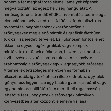
hanem a tér meghatározó elemei, amelyek képesek
megváltoztatni az egész helyiség hangulatát. A
minőség terén a trendiDEKOR a nyomtatási technológia
élvonalában helyezkedik el. A tűéles, fotórealisztikus
nyomtatási megoldásoknak köszönhetően a
szőnyegeken megjelenő minták és grafikák élethűen
tükrözik az eredeti terveket. Ez különösen fontos lehet
akkor, ha egyedi logók, grafikák vagy komplex
mintázatok kerülnek a fókuszba, hiszen ezek pontos
kivitelezése a vizuális hatás kulcsa. A személyre
szabhatóság a szőnyegek egyik legnagyobb erőssége.
A termékek tetszőleges méretben és formában
elkészíthetők, így tökéletesen illeszkednek az ügyfelek
igényeihez, legyen szó egy kisebb gyerekszobáról vagy
egy hatalmas kiállítótérről. A méretbeli rugalmasság
lehetővé teszi, hogy ezek a szőnyegek bármilyen
környezetben a tér központi elemévé váljanak.