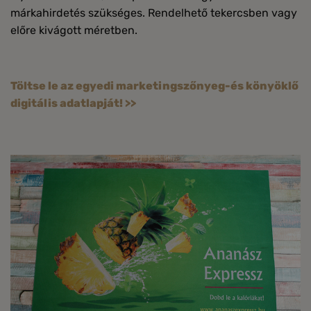
márkahirdetés szükséges. Rendelhető tekercsben vagy
előre kivágott méretben.
Töltse le az egyedi marketingszőnyeg-és könyöklő
digitális adatlapját! >>