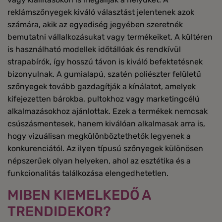
reklámszőnyegek kiváló választást jelentenek azok
számára, akik az egyediség jegyében szeretnék
bemutatni vállalkozásukat vagy termékeiket. A kültéren
is használható modellek időtállóak és rendkívül
strapabírók, így hosszú távon is kiváló befektetésnek
bizonyulnak. A gumialapú, szatén poliészter felületű
szőnyegek tovább gazdagítják a kínálatot, amelyek
kifejezetten bárokba, pultokhoz vagy marketingcélú
alkalmazásokhoz ajánlottak. Ezek a termékek nemcsak
csúszásmentesek, hanem kiválóan alkalmasak arra is,
hogy vizuálisan megkülönböztethetők legyenek a
konkurenciától. Az ilyen típusú szőnyegek különösen
népszerűek olyan helyeken, ahol az esztétika és a
funkcionalitás találkozása elengedhetetlen.
MIBEN KIEMELKEDŐ A
TRENDIDEKOR?