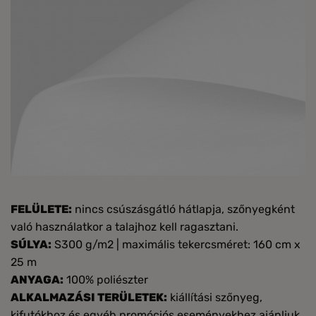
FELÜLETE:
nincs csúszásgátló hátlapja, szőnyegként
való használatkor a talajhoz kell ragasztani.
SÚLYA:
S300 g/m2 | maximális tekercsméret: 160 cm x
25 m
ANYAGA:
100% poliészter
ALKALMAZÁSI TERÜLETEK:
kiállítási szőnyeg,
kifutókhoz és egyéb promóciós eseményekhez ajánljuk