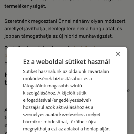
termelékenységét.
Szeretnénk megosztani Önnel néhány olyan módszert,
amellyel javíthatja jelenlegi tereinek a hangulatát, és
jobban támogathatja az új hibrid munkavégzést.
Forduljon hozzánk még ma, és
foglaljon le egy
×
díjmentes konzultációt
, amely megváltoztatja csapata
Ez a weboldal sütiket használ
holnapi munkájának a minőségét és eredményességét!
Sütiket használunk az oldalunk zavartalan
Hozza létre rugalmas munkahelyét a
működésének biztosításához és a
trendiDEKOR-ral még ma
látogatóink magasabb szintű
A cikk írója:
Arató Péter a trendiDEKOR üzletágvezetője
kiszolgálásához. A kijelölt sütik
elfogadásával (engedélyezésével)
hozzájárul azok aktiválásához és a
A trendiDEKOR funkcionális, rugalmas munkatereket
személyes adatai kezeléséhez, melyet
tervez és épít a termelékenység fokozása és innovatív,
bármikor módosíthat, törölhet: újra
előremutató terek kialakítása érdekében az Ön
megnyithatja ezt az ablakot a honlap alján,
vállalkozása számára.