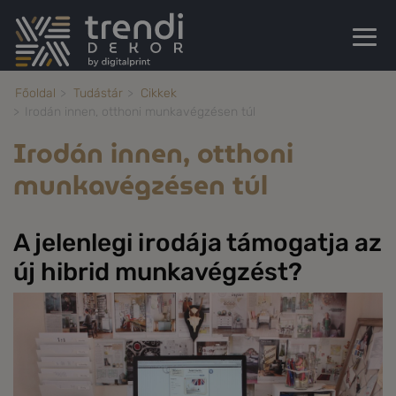
Főoldal
Tudástár
Cikkek
Irodán innen, otthoni munkavégzésen túl
Irodán innen, otthoni
munkavégzésen túl
A jelenlegi irodája támogatja az
új hibrid munkavégzést?