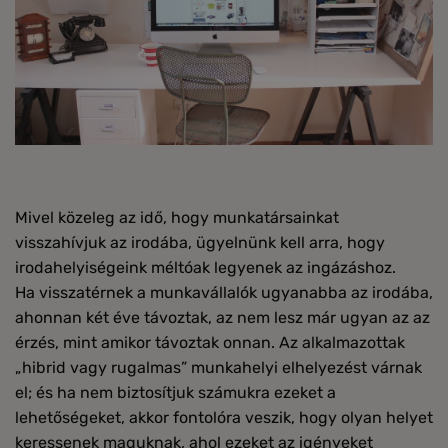
Mivel közeleg az idő, hogy munkatársainkat
visszahívjuk az irodába, ügyelnünk kell arra, hogy
irodahelyiségeink méltóak legyenek az ingázáshoz.
Ha visszatérnek a munkavállalók ugyanabba az irodába,
ahonnan két éve távoztak, az nem lesz már ugyan az az
érzés, mint amikor távoztak onnan. Az alkalmazottak
„hibrid vagy rugalmas” munkahelyi elhelyezést várnak
el; és ha nem biztosítjuk számukra ezeket a
lehetőségeket, akkor fontolóra veszik, hogy olyan helyet
keressenek maguknak, ahol ezeket az igényeket