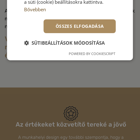
a süti (cookie) beállításokra kattintva.
Bővebben
Azért vagyunk itt, hogy segítsünk a megfelelő döntések
meghozatalában, és építsük a jövőbeli üzleti
ÖSSZES ELFOGADÁSA
növekedését.
Vegye fel velünk a kapcsolatot , hogy
SÜTIBEÁLLÍTÁSOK MÓDOSÍTÁSA
megbeszéljük munkahelyének az
élhető jövőjét!
POWERED BY COOKIESCRIPT
Az értékeket közvetítő tereké a jövő
A munkahelyi design egy további szempontja, hogy a