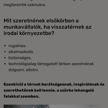
megteremtik számukra.
Mit szeretnének elsőkörben a
munkavállalók, ha visszatérnek az
irodai környezetbe?
rugalmas,
alkalmazkodó,
biztonságos,
technológiailag támogatott térben szeretnének
dolgozni, alkotni.
Ezenkívül a térnek barátságosnak, inspirálónak és
szerethetőnek kell lennie, a szürke lehangoló
falakkal szemben.