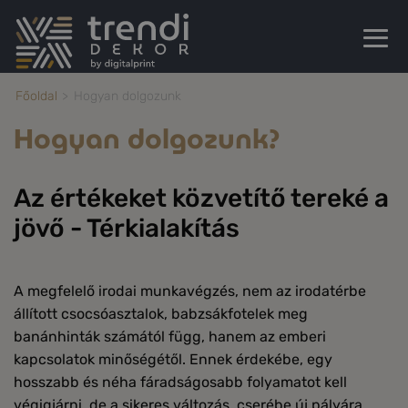
Főoldal
Hogyan dolgozunk
Hogyan dolgozunk?
Az értékeket közvetítő tereké a
jövő - Térkialakítás
A megfelelő irodai munkavégzés, nem az irodatérbe
állított csocsóasztalok, babzsákfotelek meg
banánhinták számától függ, hanem az emberi
kapcsolatok minőségétől. Ennek érdekébe, egy
hosszabb és néha fáradságosabb folyamatot kell
végigjárni, de a sikeres változás, cserébe új pályára