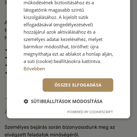
Kivitelezés
működésének biztosításához és a
látogatóink magasabb szintű
kiszolgálásához. A kijelölt sütik
A munkavégzést igyekszünk nem megzavarni a
elfogadásával (engedélyezésével)
telepítések során. Csak minőségi változás marad, a
hozzájárul azok aktiválásához és a
hulladékot eltakarítjuk.
személyes adatai kezeléséhez, melyet
bármikor módosíthat, törölhet: újra
Előzetes kivitelezések egyeztetése.
megnyithatja ezt az ablakot a honlap alján,
Szükséges falkezelések elvégzése.
a süti (cookie) beállításokra kattintva.
Minőségi, garanciális kivitelezés.
Bővebben
Sérült felületek cseréje, mentett képbankból.
ÖSSZES ELFOGADÁSA
SÜTIBEÁLLÍTÁSOK MÓDOSÍTÁSA
Átadás
POWERED BY COOKIESCRIPT
Személyes bejárás során bizonyosodunk meg az
elvégzett feladatok minőségéről.