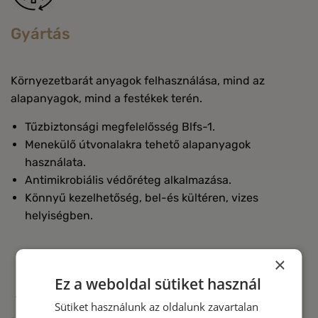
Gyártás
Környezetbarát anyagok felhasználása, mind az
alapanyagok, mind a festékek terén.
Tűzbiztonsági megfelelősség Blfs-1.
Menekülő útvonalakra tehető alapanyagok
használata.
Antimikrobiális védőréteg alkalmazása.
Könnyű kezelhetőség, bel-és kültéren, vizes
helyiségben.
×
Ez a weboldal sütiket használ
Sütiket használunk az oldalunk zavartalan