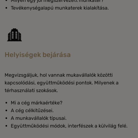
Milyen egy jól megszervezett munkatér?
Tevékenységalapú munkaterek kialakítása.
Helyiségek bejárása
Megvizsgáljuk, hol vannak mukavállalók közötti
kapcsolódási, együttműködési pontok. Milyenek a
térhasználati szokások.
Mi a cég márkaértéke?
A cég célkitűzései.
A munkavállalók típusai.
Együttműködési módok, interfészek a külvilág felé.