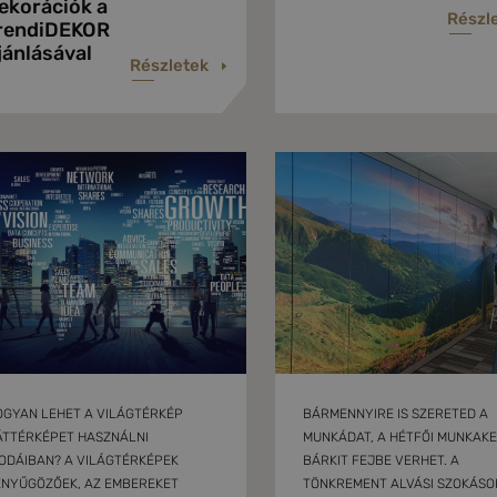
ekorációk a
Részl
rendiDEKOR
jánlásával
Részletek
OGYAN LEHET A VILÁGTÉRKÉP
BÁRMENNYIRE IS SZERETED A
ÁTTÉRKÉPET HASZNÁLNI
MUNKÁDAT, A HÉTFŐI MUNKAK
ODÁIBAN? A VILÁGTÉRKÉPEK
BÁRKIT FEJBE VERHET. A
ENYŰGÖZŐEK, AZ EMBEREKET
TÖNKREMENT ALVÁSI SZOKÁSOK