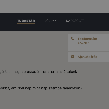
TUDÁSTÁR
RÓLUNK
KAPCSOLAT
Telefonszám
+36 30 656 18 78
......
Ajánlatkérés
gértse, megszeresse, és használja az általunk
sokba, amikkel nap mint nap szembe találkozunk