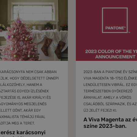
 KARÁCSONYFA NEM CSAK ABBAN
2023-BAN A PANTONE ÉV SZÍNE
JLIK, HOGY DÉDELGETETT ÜNNEPI
VIVA MAGENTA 18-1750 ÉLÉNKE
ALÁLKOZÓHELY, HANEM A
LENDÜLETESEN VIBRÁL. EZ EG
ZTARTÁS EGYEDI ÍZLÉSÉNEK
TERMÉSZETBEN GYÖKEREZŐ
FEJEZÉSE IS, AKÁR KIRÁLYI ÉS
ÁRNYALAT, AMELY A VÖRÖS
AGYOMÁNYOS MEGJELENÉS
CSALÁDBÓL SZÁRMAZIK, ÉS AZ
LLETT DÖNT, AKÁR EGY
ÚJ JELÉT FEJEZI KI.
XIMALISTA TÉMÁJÚ FÁVAL
A Viva Magenta az é
DÍTJA MEG A TERET.
színe 2023-ban.
erész karácsonyi