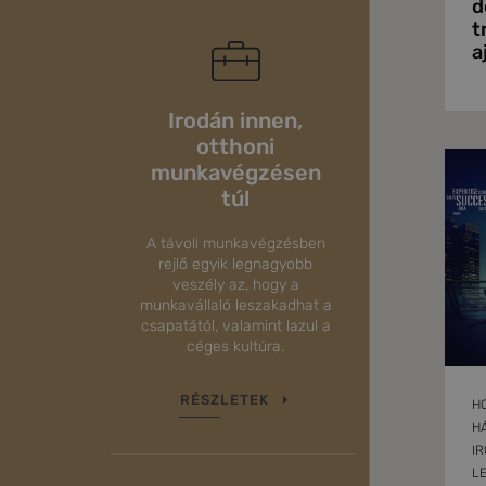
d
t
a
Irodán innen,
otthoni
munkavégzésen
túl
A távoli munkavégzésben
rejlő egyik legnagyobb
veszély az, hogy a
munkavállaló leszakadhat a
csapatától, valamint lazul a
céges kultúra.
RÉSZLETEK
H
H
IR
L