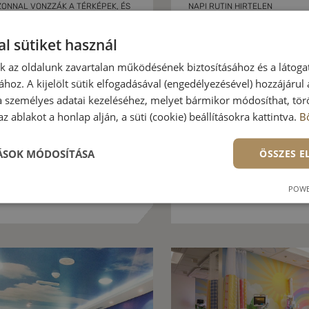
ONNAL VONZZÁK A TÉRKÉPEK, ÉS
NAPI RUTIN HIRTELEN
SZTÖNÖSEN MEGKERESIK RAJTUK A
MEGVÁLTOZÁSA EGYARÁNT
DVENC HELYEIKET.
HATÁSSAL LEHET A HÉTFŐ IRÁN
l sütiket használ
ÉRZÉSEIDNEK.
gyedi világtérkép, ami
nk az oldalunk zavartalan működésének biztosításához és a látog
zgalmassá teszi a
8 irodai egyedi tapé
ához. A kijelölt sütik elfogadásával (engedélyezésével) hozzájárul
árgyalót és pozitív
amely biztosan
atással van az
motiválja a dolgozói
a személyes adatai kezeléséhez, melyet bármikor módosíthat, törö
Részletek
gyfeleinkre is.
z ablakot a honlap alján, a süti (cookie) beállításokra kattintva.
B
Részl
TÁSOK MÓDOSÍTÁSA
ÖSSZES 
POWE