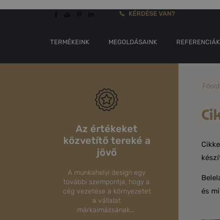
KÉRDÉSE VAN?
TERMÉKEINK
MEGOLDÁSAINK
REFERENCIÁ
Főold
Ci
Az értékeket
közvetítő tereké a
Cikke
jövő
készí
A munkahelyi design egy
Belel
további szempontja, hogy a
és mi
cég vezetése a környezetet
a vállalat
márkaimázsának...