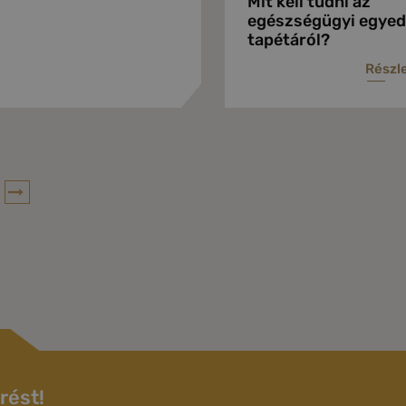
Mit kell tudni az
egészségügyi egyed
tapétáról?
Részl
rést!