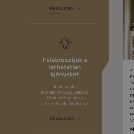
RÉSZLETEK
Felébresztjük a
láthatatlan
A
igényeket
RE
T
Bemutatjuk a
HÁ
termelékenységi palettát.
KI
Útmutatót adunk a
H
színekkel való munkához.
ME
MA
RÉSZLETEK
VA
M