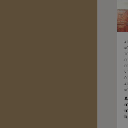
A
KÖ
T
E
E
VE
ÉS
A
K
A
m
m
b