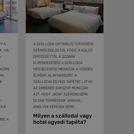
GY A
A SZÁLLODA OPTIMÁLIS TERVEZÉSE
K, HA
SZÁMOS DOLOGTÓL FÜGG. A KÜLSŐ
A
ÉPÍTÉSZETTŐL A SZOBÁK
ELRENDEZÉSÉIG A SZÁLLODA
GKÖRE
MEGJELENÉSE MEGADJA A VENDÉG
RA,
ÉLMÉNY ALAPHANGJÁT. A
K
SZÁLLODAI EGYEDI TAPÉTÁT LÁTVA
AZ EMBEREK SOKSZOR MONDJÁK
N
AZT, HOGY „WOW!” SZERENCSÉRE
I
OLYAN TERMÉKEINK VANNAK,
EKIK
AMELYEK KÉPESEK ERRE.
Milyen a szállodai vagy
MBE A
hotel egyedi tapéta?