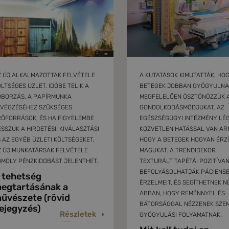
Z ÚJ ALKALMAZOTTAK FELVÉTELE
A KUTATÁSOK KIMUTATTÁK, HO
LTSÉGES ÜZLET. IDŐBE TELIK A
BETEGEK JOBBAN GYÓGYULNA
OBORZÁS, A PAPÍRMUNKA
MEGFELELŐEN ÖSZTÖNÖZZÜK 
LVÉGZÉSÉHEZ SZÜKSÉGES
GONDOLKODÁSMÓDJUKAT. AZ
RŐFORRÁSOK, ÉS HA FIGYELEMBE
EGÉSZSÉGÜGYI INTÉZMÉNY LÉ
SSZÜK A HIRDETÉSI, KIVÁLASZTÁSI
KÖZVETLEN HATÁSSAL VAN AR
 AZ EGYÉB ÜZLETI KÖLTSÉGEKET,
HOGY A BETEGEK HOGYAN ÉRZI
Z ÚJ MUNKATÁRSAK FELVÉTELE
MAGUKAT. A TRENDIDEKOR
OMOLY PÉNZKIDOBÁST JELENTHET.
TEXTURÁLT TAPÉTÁI POZITÍVA
BEFOLYÁSOLHATJÁK PÁCIENSE
 tehetség
ÉRZELMEIT, ÉS SEGÍTHETNEK N
egtartásának a
ABBAN, HOGY REMÉNNYEL ÉS
űvészete (rövid
BÁTORSÁGGAL NÉZZENEK SZE
ejegyzés)
Részletek
GYÓGYULÁSI FOLYAMATNAK.