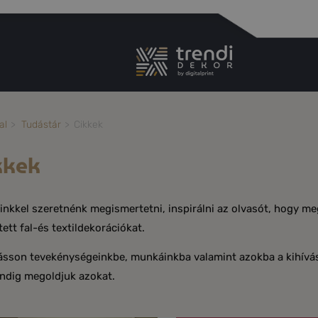
K
al
Tudástár
Cikkek
kkek
inkkel szeretnénk megismertetni, inspirálni az olvasót, hogy me
tett fal-és textildekorációkat.
ásson tevekénységeinkbe, munkáinkba valamint azokba a kihívá
ndig megoldjuk azokat.