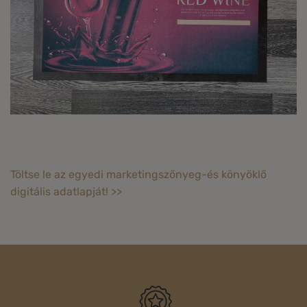
Töltse le az egyedi marketingszőnyeg-és könyöklő
digitális adatlapját! >>