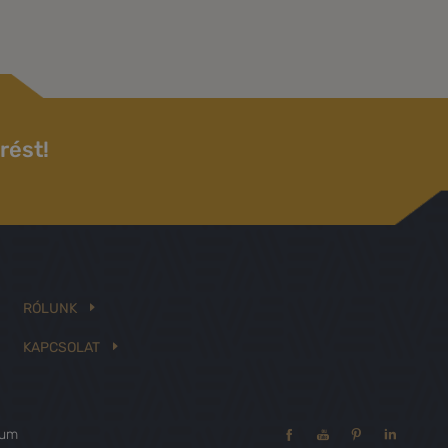
rést!
RÓLUNK
KAPCSOLAT
zum