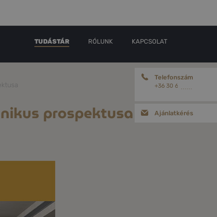
TUDÁSTÁR
RÓLUNK
KAPCSOLAT
Telefonszám
ektusa
+36 30 656 18 78
......
onikus prospektusa
Ajánlatkérés