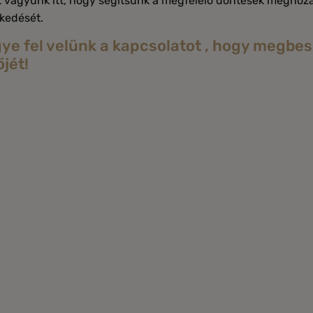
 vagyunk itt, hogy segítsünk a megfelelő döntések meghozata
kedését.
ye fel velünk a kapcsolatot , hogy megbe
őjét!