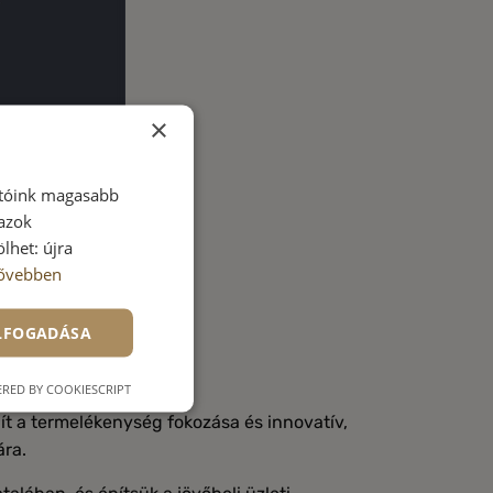
×
atóink magasabb
 azok
lhet: újra
ővebben
ELFOGADÁSA
DEKOR-ral még ma
RED BY COOKIESCRIPT
t a termelékenység fokozása és innovatív,
ára.