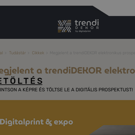
K
al
Tudástár
Cikkek
Megjelent a trendiDEKOR elektronikus prosp
gjelent a trendiDEKOR elektr
 T Ö L T É S
INTSON A KÉPRE ÉS TÖLTSE LE A DIGITÁLIS PROSPEKTUST!