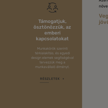
Azért
növe
Veg
Támogatjuk,
jöv
ösztönözzük, az
emberi
kapcsolatokat
Munkakörök szerinti
térkialakítás, és egyedi
design elemek segítségéval
tervezzük meg a
munkavállaló élményt.
RÉSZLETEK