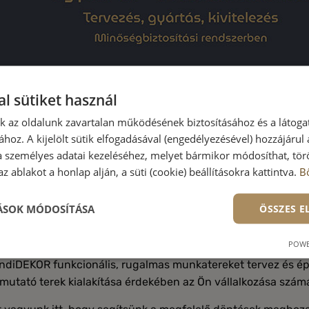
l sütiket használ
nk az oldalunk zavartalan működésének biztosításához és a látog
ához. A kijelölt sütik elfogadásával (engedélyezésével) hozzájárul
a személyes adatai kezeléséhez, melyet bármikor módosíthat, törö
z ablakot a honlap alján, a süti (cookie) beállításokra kattintva.
B
TÁSOK MÓDOSÍTÁSA
ÖSSZES 
za létre rugalmas munkahelyét a trendi
POWE
endiDEKOR funkcionális, rugalmas munkatereket tervez és épí
mutató terek kialakítása érdekében az Ön vállalkozása szám