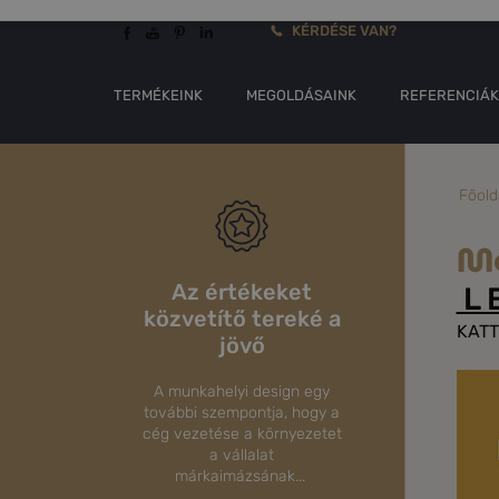
KÉRDÉSE VAN?
TERMÉKEINK
MEGOLDÁSAINK
REFERENCIÁ
Főold
Me
Az értékeket
L E
közvetítő tereké a
KATT
jövő
A munkahelyi design egy
további szempontja, hogy a
cég vezetése a környezetet
a vállalat
márkaimázsának...