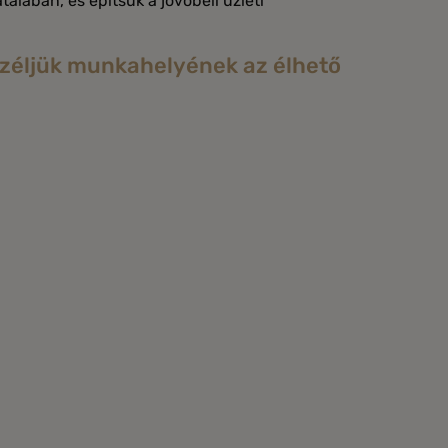
lában, és építsük a jövőbeli üzleti
széljük munkahelyének az élhető