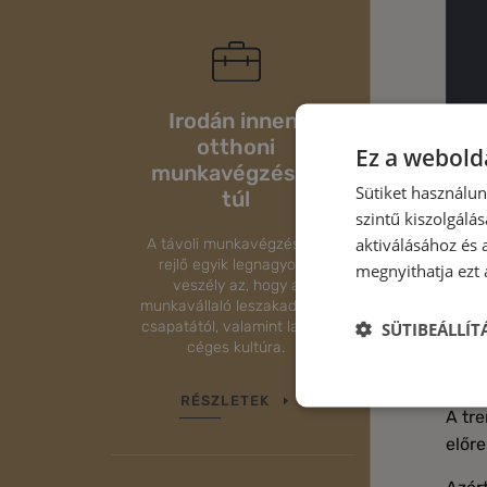
Irodán innen,
otthoni
Ez a webolda
munkavégzésen
Sütiket használu
túl
szintű kiszolgálás
aktiválásához és 
A távoli munkavégzésben
rejlő egyik legnagyobb
megnyithatja ezt a
veszély az, hogy a
munkavállaló leszakadhat a
csapatától, valamint lazul a
SÜTIBEÁLLÍ
céges kultúra.
Hoz
RÉSZLETEK
A tr
előre