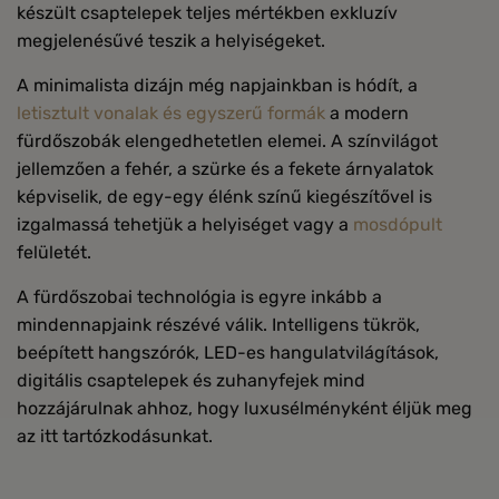
készült csaptelepek teljes mértékben exkluzív
megjelenésűvé teszik a helyiségeket.
A minimalista dizájn még napjainkban is hódít, a
letisztult vonalak és egyszerű formák
a modern
fürdőszobák elengedhetetlen elemei. A színvilágot
jellemzően a fehér, a szürke és a fekete árnyalatok
képviselik, de egy-egy élénk színű kiegészítővel is
izgalmassá tehetjük a helyiséget vagy a
mosdópult
felületét.
A fürdőszobai technológia is egyre inkább a
mindennapjaink részévé válik. Intelligens tükrök,
beépített hangszórók, LED-es hangulatvilágítások,
digitális csaptelepek és zuhanyfejek mind
hozzájárulnak ahhoz, hogy luxusélményként éljük meg
az itt tartózkodásunkat.