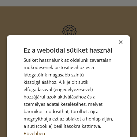
×
Az értékeket közvetítő tereké a jövő
Ez a weboldal sütiket használ
A munkahelyi design egy további szempontja, hogy a
Sütiket használunk az oldalunk zavartalan
cég vezetése a környezetet a vállalat
márkaimázsának...
működésének biztosításához és a
látogatóink magasabb szintű
kiszolgálásához. A kijelölt sütik
RÉSZLETEK
elfogadásával (engedélyezésével)
hozzájárul azok aktiválásához és a
személyes adatai kezeléséhez, melyet
bármikor módosíthat, törölhet: újra
megnyithatja ezt az ablakot a honlap alján,
a süti (cookie) beállításokra kattintva.
Felébresztjük a láthatatlan igényeket
Bővebben