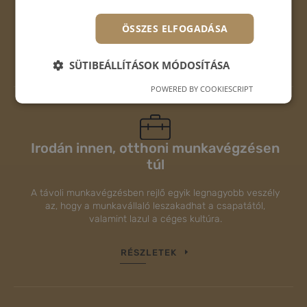
Bemutatjuk a termelékenységi palettát. Útmutatót
adunk a színekkel való munkához.
ÖSSZES ELFOGADÁSA
RÉSZLETEK
SÜTIBEÁLLÍTÁSOK MÓDOSÍTÁSA
POWERED BY COOKIESCRIPT
Irodán innen, otthoni munkavégzésen
túl
A távoli munkavégzésben rejlő egyik legnagyobb veszély
az, hogy a munkavállaló leszakadhat a csapatától,
valamint lazul a céges kultúra.
RÉSZLETEK