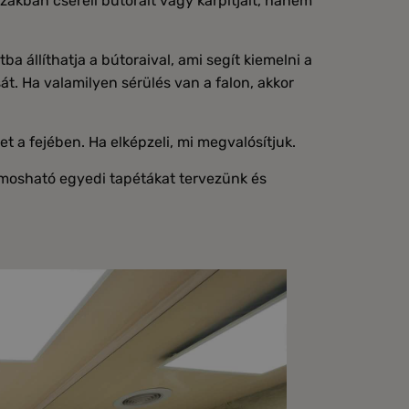
kban cseréli bútorait vagy kárpitjait, hanem
ba állíthatja a bútoraival, ami segít kiemelni a
sát. Ha valamilyen sérülés van a falon, akkor
t a fejében. Ha elképzeli, mi megvalósítjuk.
, mosható egyedi tapétákat tervezünk és