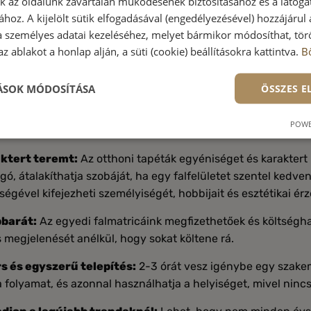
nk az oldalunk zavartalan működésének biztosításához és a látog
ához. A kijelölt sütik elfogadásával (engedélyezésével) hozzájárul
a személyes adatai kezeléséhez, melyet bármikor módosíthat, törö
z ablakot a honlap alján, a süti (cookie) beállításokra kattintva.
B
TÁSOK MÓDOSÍTÁSA
ÖSSZES 
gtelen, hogy a tapéták izgalmassá varázsolják szobáját, és 
POWE
s ok indokolja a tapéta választását, ezek közül nézzünk né
ktert teremt:
Az otthoni tapéták egyéniséget és karakter
gó, átalakíthatja szobáját, ha egy falfelületet szentel ked
ségével kifejezheti személyiségét, hobbijait és esztétikai ér
barát:
Az egyedi falmatricáink megfizethetőek és költségh
s megjelenését anélkül, hogy sokat költene rá.
s és egyszerű telepítés:
2-3 órát vesz igénybe egy szake
a folyamat, és azonnal használhatja a helyiséget, mivel nincs