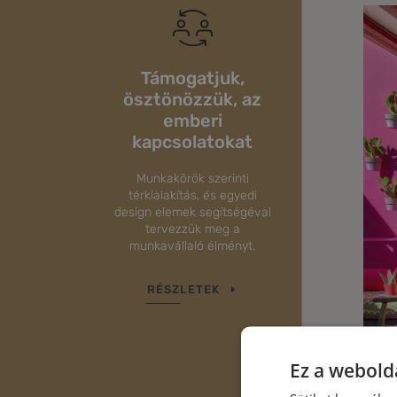
Támogatjuk,
ösztönözzük, az
emberi
kapcsolatokat
Munkakörök szerinti
térkialakítás, és egyedi
design elemek segítségéval
tervezzük meg a
munkavállaló élményt.
RÉSZLETEK
Ez a webolda