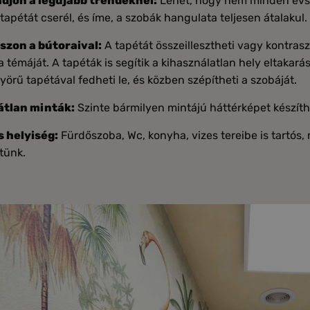
djon a legújabb trendeknél:
Lehet, hogy nem minden évsza
tapétát cserél, és íme, a szobák hangulata teljesen átalakul.
szon a bútoraival:
A tapétát összeillesztheti vagy kontraszt
 témáját. A tapéták is segítik a kihasználatlan hely eltakará
örű tapétával fedheti le, és közben szépítheti a szobáját.
átlan minták:
Szinte bármilyen mintájú háttérképet készíthe
s helyiség:
Fürdőszoba, Wc, konyha, vizes tereibe is tartós
tünk.