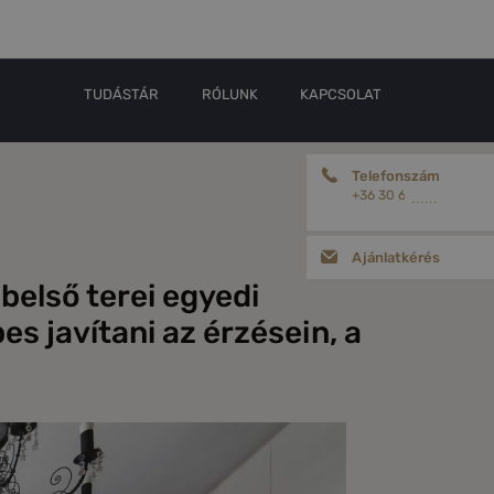
TUDÁSTÁR
RÓLUNK
KAPCSOLAT
Telefonszám
+36 30 656 18 78
......
Ajánlatkérés
belső terei egyedi
es javítani az érzésein, a