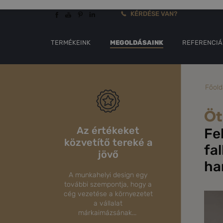
KÉRDÉSE VAN?
TERMÉKEINK
MEGOLDÁSAINK
REFERENCIÁ
Főold
Öt
Az értékeket
Fe
közvetítő tereké a
fal
jövő
ha
A munkahelyi design egy
további szempontja, hogy a
cég vezetése a környezetet
a vállalat
márkaimázsának...