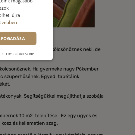
atóink magasabb
 azok
lhet: újra
ővebben
ELFOGADÁSA
teljesen új megjelenést kölcsönöznek neki, de
RED BY COOKIESCRIPT
hányat:
t kölcsönöznek. Ha gyermeke nagy Pókember
venc szuperhősének. Egyedi tapétáink
zékét.
atékonyak. Segítségükkel megújíthatja szobája
mbernek 10 m2 telepítése. Ez egy ügyes és
 kosz és kellemetlen szag.