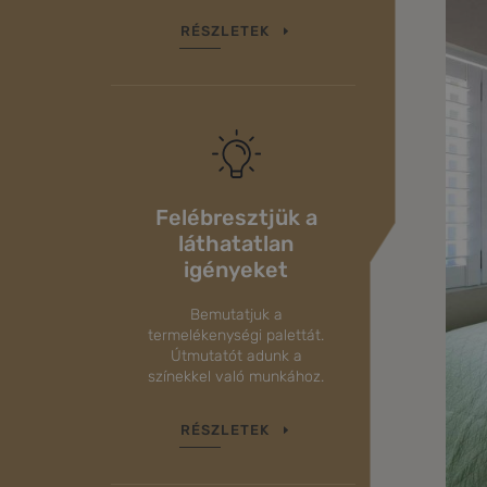
RÉSZLETEK
Felébresztjük a
láthatatlan
igényeket
Bemutatjuk a
termelékenységi palettát.
Útmutatót adunk a
színekkel való munkához.
RÉSZLETEK