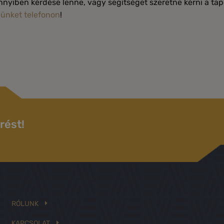
nyiben kérdése lenne, vagy segítséget szeretne kérni a tap
ünket telefonon
!
rést!
RÓLUNK
KAPCSOLAT