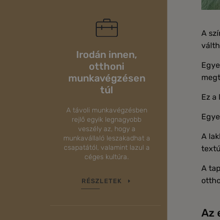
A szí
válth
Irodán innen,
otthoni
Egye
munkavégzésen
megt
túl
Ez a
A távoli munkavégzésben
Egyed
rejlő egyik legnagyobb
veszély az, hogy a
A lak
munkavállaló leszakadhat a
csapatától, valamint lazul a
textú
céges kultúra.
A tap
otth
RÉSZLETEK
Az 