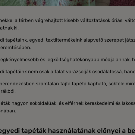
nekkel a térben végrehajtott kisebb változtatások óriási vált
atnak ki.
di tapétáink, egyedi textiltermékeink alapvető szerepet ját
eremtésében.
 legkényelmesebb és legköltséghatékonyabb módja annak, hog
i tapétáink nem csak a falat varázsolják csodálatossá, hane
berendezésben számtalan fajta tapéta kapható, sokféle mint
rákból.
éták nagyon sokoldalúak, és elférnek kereskedelmi és lakoss
onában.
egyedi tapéták használatának előnyei a b