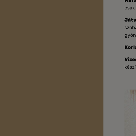
Mara
csak 
Játs
szoba
gyöny
Korl
Vize
készí