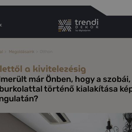
K
al
Megoldásaink
Otthon
lettől a kivitelezésig
lmerült már Önben, hogy a szobái, 
burkolattal történő kialakítása kép
ngulatán?