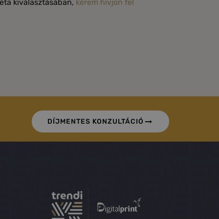
éta kiválasztásában,
kérem hívjon fel
DÍJMENTES KONZULTÁCIÓ