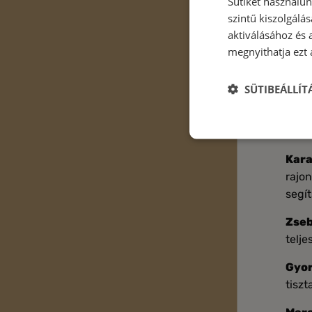
Sütiket használu
szintű kiszolgálás
aktiválásához és 
megnyithatja ezt a
SÜTIBEÁLLÍ
Kétsé
számo
Kara
rajon
segít
Zseb
telje
Gyor
tiszt