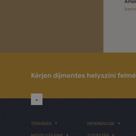
Amen
benn
Kérjen díjmentes helyszíni felmé
TERMÉKEK
REFERENCIÁK
MEGOLDÁSAINK
TUDÁSTÁR