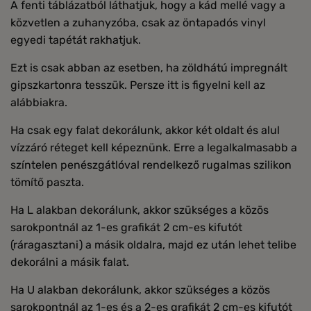
A fenti táblázatból láthatjuk, hogy a kád mellé vagy a
közvetlen a zuhanyzóba, csak az öntapadós vinyl
egyedi tapétát rakhatjuk.
Ezt is csak abban az esetben, ha zöldhátú impregnált
gipszkartonra tesszük. Persze itt is figyelni kell az
alábbiakra.
Ha csak egy falat dekorálunk, akkor két oldalt és alul
vízzáró réteget kell képeznünk. Erre a legalkalmasabb a
színtelen penészgátlóval rendelkező rugalmas szilikon
tömítő paszta.
Ha L alakban dekorálunk, akkor szükséges a közös
sarokpontnál az 1-es grafikát 2 cm-es kifutót
(ráragasztani) a másik oldalra, majd ez után lehet telibe
dekorálni a másik falat.
Ha U alakban dekorálunk, akkor szükséges a közös
sarokpontnál az 1-es és a 2-es grafikát 2 cm-es kifutót