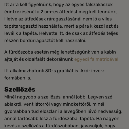
Itt arra kell figyelnünk, hogy az egyes falszakaszok
érintkezésénél a 2 cm-es átfedést meg kell tennünk,
illetve az átfedések ráragasztásánál nem jó a vlies
tapétaragasztó használata, mert a pára kikezdi azt és
leválik a tapéta. Helyette itt, de csak az átfedés teljes
részén bordűrragasztót kell használni.
A fürdőszoba esetén még lehetőségünk van a kabin
ajtaját és oldalfalát dekorálnunk
egyedi falmatricával
Itt alkalmazhatunk 3D-s grafikát is. Akár inverz
formában is.
Szellőzés
Minél nagyobb a szellőzés, annál jobb. Legyen szó
ablakról, ventilátorról vagy mindkettőről, minél
gyorsabban tud eloszlani a levegőben lévő nedvesség,
annál tartósabb lesz a fürdőszobai tapéta. Ha nagyon
kevés a szellőzés a fürdőszobában, javasoljuk, hogy