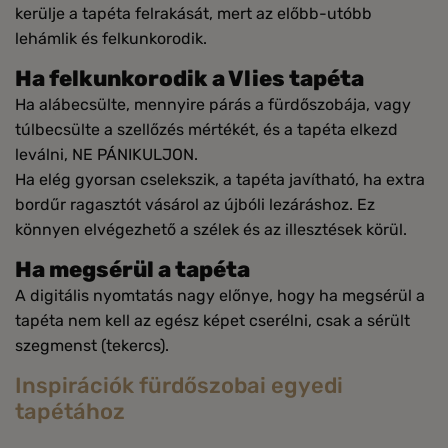
kerülje a tapéta felrakását, mert az előbb-utóbb
lehámlik és felkunkorodik.
Ha felkunkorodik a Vlies tapéta
Ha alábecsülte, mennyire párás a fürdőszobája, vagy
túlbecsülte a szellőzés mértékét, és a tapéta elkezd
leválni, NE PÁNIKULJON.
Ha elég gyorsan cselekszik, a tapéta javítható, ha extra
bordűr ragasztót vásárol az újbóli lezáráshoz. Ez
könnyen elvégezhető a szélek és az illesztések körül.
Ha megsérül a tapéta
A digitális nyomtatás nagy előnye, hogy ha megsérül a
tapéta nem kell az egész képet cserélni, csak a sérült
szegmenst (tekercs).
Inspirációk fürdőszobai egyedi
tapétához