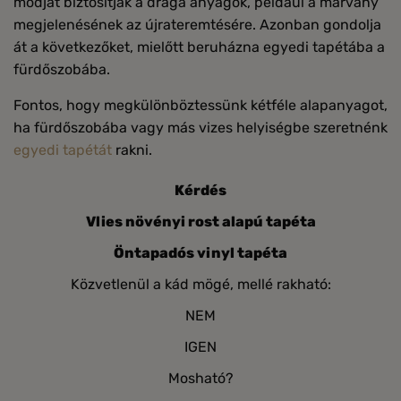
módját biztosítják a drága anyagok, például a márvány
megjelenésének az újrateremtésére. Azonban gondolja
át a következőket, mielőtt beruházna egyedi tapétába a
fürdőszobába.
Fontos, hogy megkülönböztessünk kétféle alapanyagot,
ha fürdőszobába vagy más vizes helyiségbe szeretnénk
egyedi tapétát
rakni.
Kérdés
Vlies növényi rost alapú tapéta
Öntapadós vinyl tapéta
Közvetlenül a kád mögé, mellé rakható:
NEM
IGEN
Mosható?