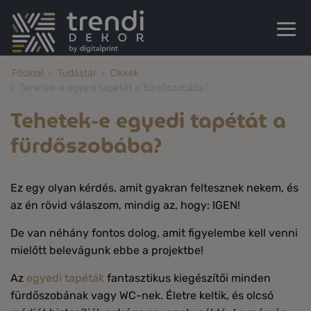
Főoldal
Tudástár
Cikkek
Tehetek-e egyedi tapétát a fürdőszobába?
Tehetek-e egyedi tapétát a
fürdőszobába?
Ez egy olyan kérdés, amit gyakran feltesznek nekem, és
az én rövid válaszom, mindig az, hogy: IGEN!
De van néhány fontos dolog, amit figyelembe kell venni
mielőtt belevágunk ebbe a projektbe!
Az
egyedi tapéták
fantasztikus kiegészítői minden
fürdőszobának vagy WC-nek. Életre keltik, és olcsó