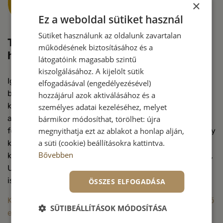
×
Ez a weboldal sütiket használ
Sütiket használunk az oldalunk zavartalan
Tényleg lehet tapétát tenni vizes
működésének biztosításához és a
helyiségbe és akár kültérre is?
látogatóink magasabb szintű
kiszolgálásához. A kijelölt sütik
Igen lehet. A ma elérhető alapanyagok lehetőséget
elfogadásával (engedélyezésével)
biztosítanak arra, hogy vizes helyiségbe ( Wc, fürdő,
hozzájárul azok aktiválásához és a
konyha, stb.) öntapadós, a víznek, párának ellenálló
személyes adatai kezeléséhez, melyet
alapanyagot használjunk. Egyes vlies tapéták is
bármikor módosíthat, törölhet: újra
megnyithatja ezt az ablakot a honlap alján,
felhelyezhetők ezekbe a terekbe, figyelembe véve, hogy
a süti (cookie) beállításokra kattintva.
közvetlen víz nem érheti őket, de a párát jól bírják. A
Bővebben
kültéri tapéta ellenál az időjárás viszontagságainak. Hő,
Uv, eső, szél, hó, stb. Felrakása hőlégfúvó segítségével
is történhet.
ÖSSZES ELFOGADÁSA
Kültéri és vizes helyiségbe ajánlott alapanyag itt érhető
SÜTIBEÁLLÍTÁSOK MÓDOSÍTÁSA
el>>