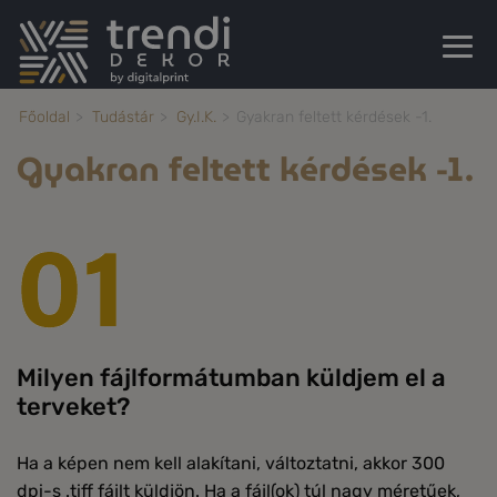
Főoldal
Tudástár
Gy.I.K.
Gyakran feltett kérdések -1.
Gyakran feltett kérdések -1.
Milyen fájlformátumban küldjem el a
terveket?
Ha a képen nem kell alakítani, változtatni, akkor 300
dpi-s .tiff fájlt küldjön. Ha a fájl(ok) túl nagy méretűek,