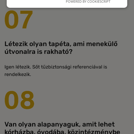
POWERED BY COOKIESCRIPT
Létezik olyan tapéta, ami menekülő
útvonalra is rakható?
Igen létezik. Sőt tűzbiztonsági referenciával is
rendelkezik.
Van olyan alapanyaguk, amit lehet
kórházba, óvodába, közintézménybe