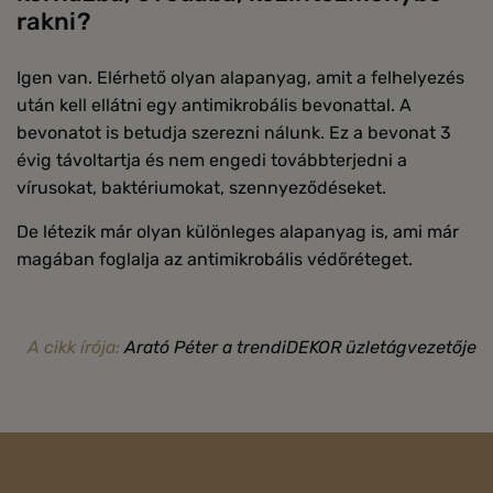
rakni?
Igen van. Elérhető olyan alapanyag, amit a felhelyezés
után kell ellátni egy antimikrobális bevonattal. A
bevonatot is betudja szerezni nálunk. Ez a bevonat 3
évig távoltartja és nem engedi továbbterjedni a
vírusokat, baktériumokat, szennyeződéseket.
De létezik már olyan különleges alapanyag is, ami már
magában foglalja az antimikrobális védőréteget.
A cikk írója:
Arató Péter a trendiDEKOR üzletágvezetője