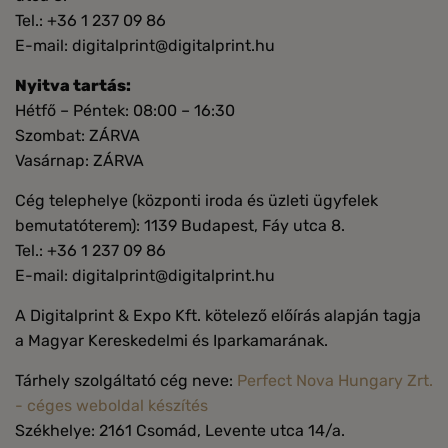
Tel.: +36 1 237 09 86
E-mail: digitalprint@digitalprint.hu
Nyitva tartás:
Hétfő – Péntek: 08:00 – 16:30
Szombat: ZÁRVA
Vasárnap: ZÁRVA
Cég telephelye (központi iroda és üzleti ügyfelek
bemutatóterem): 1139 Budapest, Fáy utca 8.
Tel.: +36 1 237 09 86
E-mail: digitalprint@digitalprint.hu
A Digitalprint & Expo Kft. kötelező előírás alapján tagja
a Magyar Kereskedelmi és Iparkamarának.
Tárhely szolgáltató cég neve:
Perfect Nova Hungary Zrt.
- céges weboldal készítés
Székhelye: 2161 Csomád, Levente utca 14/a.