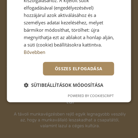
kiszolgálásához. A kijelölt sütik
elfogadásával (engedélyezésével)
hozzájárul azok aktiválásához és a
Felébresztjük a láthatatlan igényeket
személyes adatai kezeléséhez, melyet
bármikor módosíthat, törölhet: újra
Bemutatjuk a termelékenységi palettát. Útmutatót
adunk a színekkel való munkához.
megnyithatja ezt az ablakot a honlap alján,
a süti (cookie) beállításokra kattintva.
RÉSZLETEK
Bővebben
ÖSSZES ELFOGADÁSA
SÜTIBEÁLLÍTÁSOK MÓDOSÍTÁSA
Irodán innen, otthoni munkavégzésen
POWERED BY COOKIESCRIPT
túl
A távoli munkavégzésben rejlő egyik legnagyobb veszély
az, hogy a munkavállaló leszakadhat a csapatától,
valamint lazul a céges kultúra.