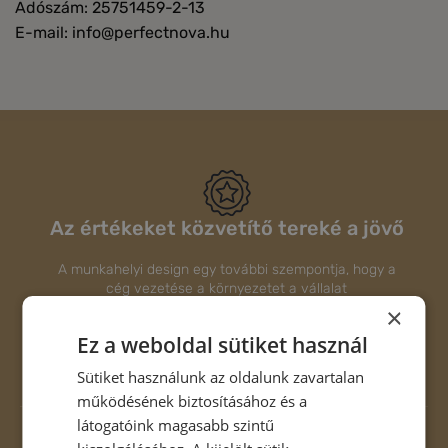
Adószám: 25751459-2-13
E-mail: info@perfectnova.hu
Az értékeket közvetítő tereké a jövő
A munkahelyi design egy további szempontja, hogy a
cég vezetése a környezetet a vállalat
márkaimázsának...
×
Ez a weboldal sütiket használ
RÉSZLETEK
Sütiket használunk az oldalunk zavartalan
működésének biztosításához és a
látogatóink magasabb szintű