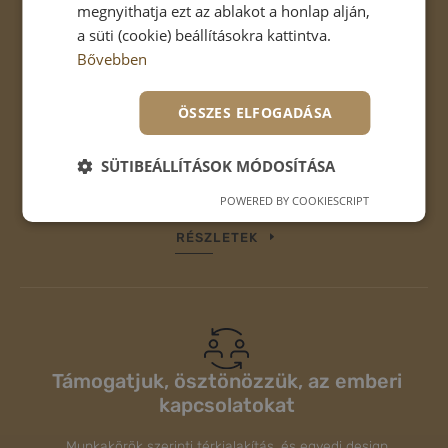
megnyithatja ezt az ablakot a honlap alján,
a süti (cookie) beállításokra kattintva.
Bővebben
Irodán innen, otthoni munkavégzésen
túl
ÖSSZES ELFOGADÁSA
A távoli munkavégzésben rejlő egyik legnagyobb veszély
SÜTIBEÁLLÍTÁSOK MÓDOSÍTÁSA
az, hogy a munkavállaló leszakadhat a csapatától,
valamint lazul a céges kultúra.
POWERED BY COOKIESCRIPT
RÉSZLETEK
Támogatjuk, ösztönözzük, az emberi
kapcsolatokat
Munkakörök szerinti térkialakítás, és egyedi design