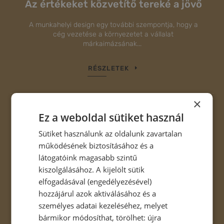
Az értékeket közvetítő tereké a jövő
A munkahelyi design egy további szempontja, hogy a
cég vezetése a környezetet a vállalat
márkaimázsának...
RÉSZLETEK
×
Ez a weboldal sütiket használ
Sütiket használunk az oldalunk zavartalan
Felébresztjük a láthatatlan igényeket
működésének biztosításához és a
látogatóink magasabb szintű
Bemutatjuk a termelékenységi palettát. Útmutatót
kiszolgálásához. A kijelölt sütik
adunk a színekkel való munkához.
elfogadásával (engedélyezésével)
hozzájárul azok aktiválásához és a
RÉSZLETEK
személyes adatai kezeléséhez, melyet
bármikor módosíthat, törölhet: újra